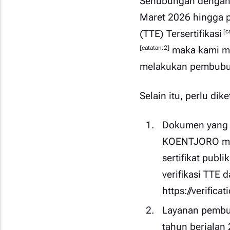
Sehubungan dengan 
Maret 2026 hingga p
[c
(TTE) Tersertifikasi
[catatan:2]
maka kami me
melakukan pembubuha
Selain itu, perlu dik
Dokumen yang 
KOENTJORO men
sertifikat publi
verifikasi TTE 
https://verificat
Layanan pembub
tahun berjalan