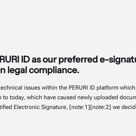
6
URI ID as our preferred e-signat
an legal compliance.
technical issues within the PERURI ID platform whic
 to today, which have caused newly uploaded docum
tified Electronic Signature, [note:1][note:2] we deci