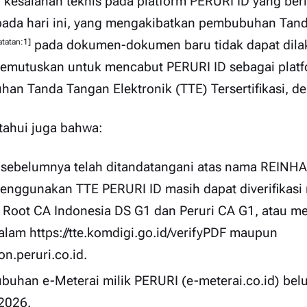
kesalahan teknis pada platform
PERURI ID
yang berl
ada hari ini, yang mengakibatkan pembubuhan Tand
atatan:1]
pada dokumen-dokumen baru tidak dapat dilak
mutuskan untuk mencabut PERURI ID sebagai platf
n Tanda Tangan Elektronik (TTE) Tersertifikasi, d
etahui juga bahwa:
sebelumnya telah ditandatangani atas nama REIN
ggunakan TTE PERURI ID masih dapat diverifikas
k
Root CA Indonesia DS G1
dan
Peruri CA G1
, atau me
dalam
https://tte.komdigi.go.id/verifyPDF
maupun
ion.peruri.co.id
.
uhan e-Meterai milik PERURI (
e-meterai.co.id
) bel
 2026.