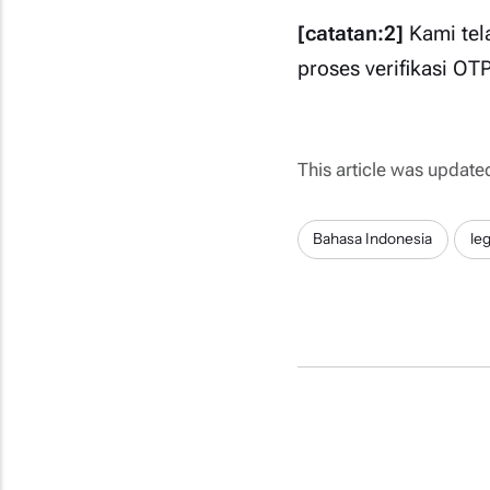
[catatan:2]
Kami tel
proses verifikasi OT
This article was update
Bahasa Indonesia
leg