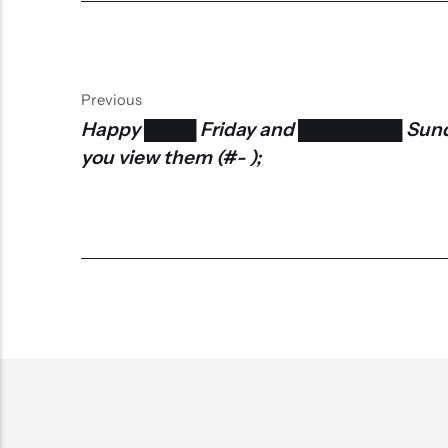
Previous
Happy ████ Friday and ████████ Sund
you view them (#- );