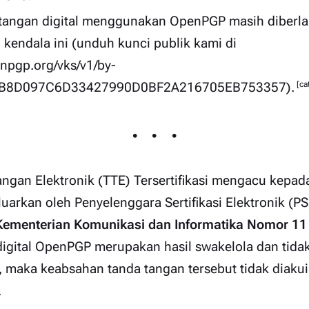
tangan digital menggunakan OpenPGP masih diberla
kendala ini (unduh kunci publik kami di
enpgp.org/vks/v1/by-
[ca
F2DB8D097C6D33427990D0BF2A216705EB753357
).
ngan Elektronik (TTE) Tersertifikasi mengacu kepa
luarkan oleh Penyelenggara Sertifikasi Elektronik (PS
Kementerian Komunikasi dan Informatika Nomor 11
digital OpenPGP merupakan hasil swakelola dan tidak
r, maka keabsahan tanda tangan tersebut tidak diak
.